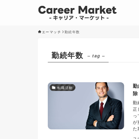
エーマッチ
勤続年数
勤続年数
– tag –
勤
転職活動
除
勤
正
っ
が
た