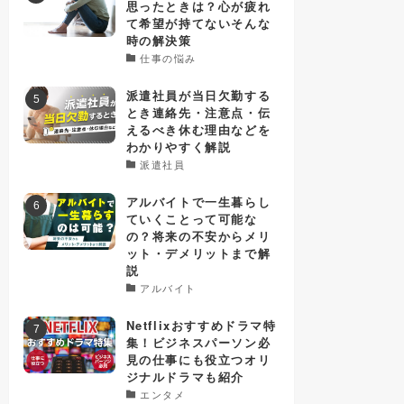
思ったときは？心が疲れ
て希望が持てないそんな
時の解決策
仕事の悩み
派遣社員が当日欠勤する
とき連絡先・注意点・伝
えるべき休む理由などを
わかりやすく解説
派遣社員
アルバイトで一生暮らし
ていくことって可能な
の？将来の不安からメリ
ット・デメリットまで解
説
アルバイト
Netflixおすすめドラマ特
集！ビジネスパーソン必
見の仕事にも役立つオリ
ジナルドラマも紹介
エンタメ