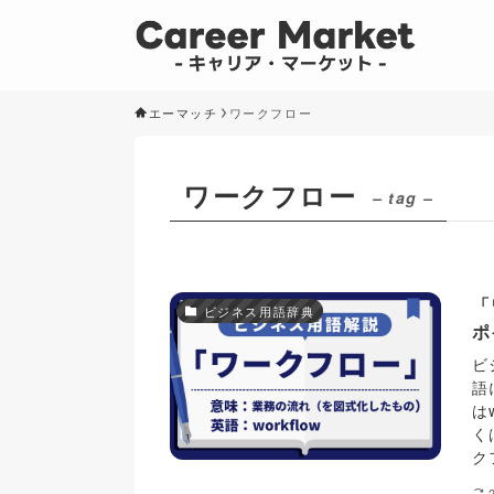
エーマッチ
ワークフロー
ワークフロー
– tag –
「
ビジネス用語辞典
ポ
ビ
語
は
く
ク