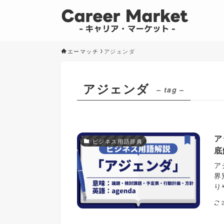
エーマッチ
アジェンダ
アジェンダ
– tag –
ア
ビジネス用語辞典
底
ア
界
り