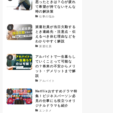
思ったときは？心が疲れ
て希望が持てないそんな
時の解決策
仕事の悩み
派遣社員が当日欠勤する
とき連絡先・注意点・伝
えるべき休む理由などを
わかりやすく解説
派遣社員
アルバイトで一生暮らし
ていくことって可能な
の？将来の不安からメリ
ット・デメリットまで解
説
アルバイト
Netflixおすすめドラマ特
集！ビジネスパーソン必
見の仕事にも役立つオリ
ジナルドラマも紹介
エンタメ