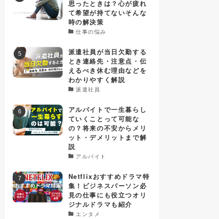
思ったときは？心が疲れ
て希望が持てないそんな
時の解決策
仕事の悩み
派遣社員が当日欠勤する
とき連絡先・注意点・伝
えるべき休む理由などを
わかりやすく解説
派遣社員
アルバイトで一生暮らし
ていくことって可能な
の？将来の不安からメリ
ット・デメリットまで解
説
アルバイト
Netflixおすすめドラマ特
集！ビジネスパーソン必
見の仕事にも役立つオリ
ジナルドラマも紹介
エンタメ