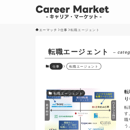
エーマッチ
仕事
転職エージェント
転職エージェント
– cate
仕事
転職エージェント
転
転職エージェント
り
転
す
職
う