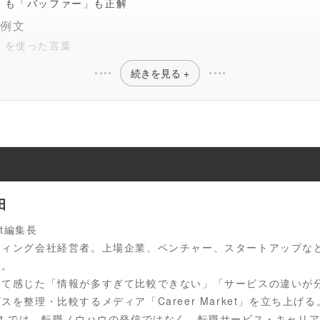
」も「バッファー」も正解
の例文
」を使った言葉
続きを見る +
田
ket編集長
ティング会社経営者。上場企業、ベンチャー、スタートアップな
験。
じて感じた「情報が多すぎて比較できない」「サービスの違いが
スを整理・比較するメディア「Career Market」を立ち上げる
Market では、転職ノウハウの発信ではなく、転職サービス・キャ