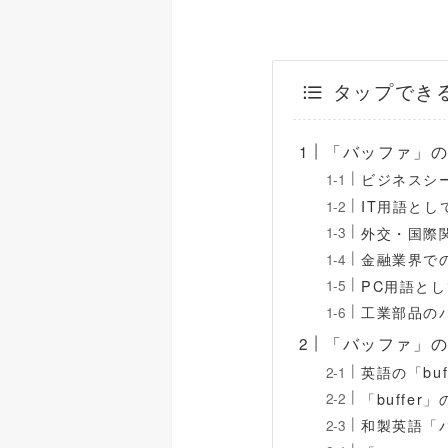
タップでき
「バッファ」
ビジネスシ
IT用語と
外交・国際
金融業界で
PC用語と
工業部品の
「バッファ」の語
英語の「buf
「buffe
和製英語「