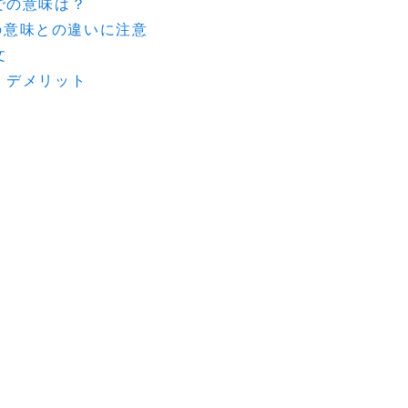
での意味は？
来の意味との違いに注意
文
・デメリット