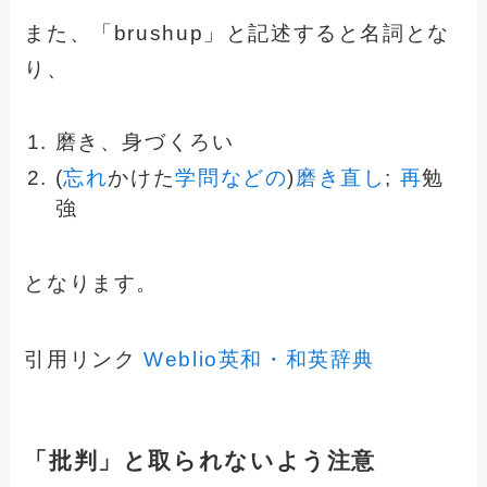
また、「brushup」と記述すると名詞とな
り、
磨き、身づくろい
(
忘れ
かけた
学問
などの
)
磨き
直し
;
再
勉
強
となります。
引用リンク
Weblio英和・和英辞典
「批判」と取られないよう注意